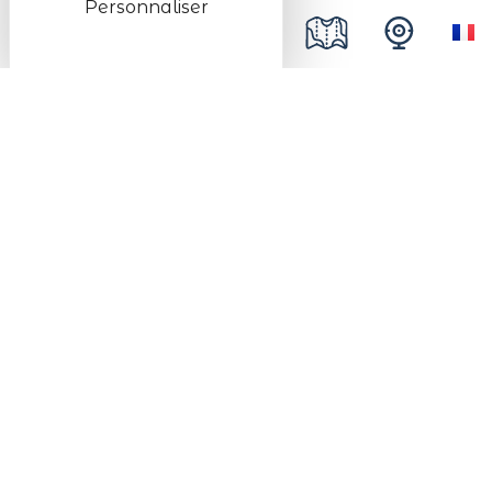
Personnaliser
sac à dos pour les affaires de la journée,
gourde et couverts.
Prochaines dates
Du 15/03/2026 au 15/11/2026
Du Lundi au Dimanche Toute la journée
Infos pratiques
Niveau de difficulté
Intermédiaire
Durée
4 jours / 3 nuits