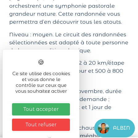
orchestrent une symphonie pastorale
grandeur nature. Cette randonnée vous
permettra d’en découvrir tous les atouts.
Niveau : moyen. Le circuit des randonnées
sélectionnées est adapté à toute personne
de bonne condition physique.
Durée des randonnées : 12 à 20 km/étape
soit 4h à 6h de marche/jour et 500 à 800
Ce site utilise des cookies
m de dénivelé.
et vous donne le
contrôle sur ceux que
Dates de mi mars à mi novembre, durée
vous souhaitez activer
du séjour modulable sur demande ;
possible de rajouter 1 nuit et 1 jour de
Tout accepter
marche.
Tout refuser
Equipement nécessaire : chaussures de
ALBIN
marche, protection imperméable et petit