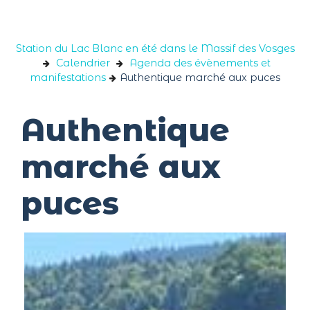
Panneau de gestion des cookies
Station du Lac Blanc en été dans le Massif des Vosges
Calendrier
Agenda des évènements et
manifestations
Authentique marché aux puces
Authentique
marché aux
puces