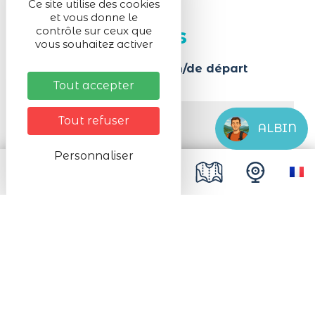
Ce site utilise des cookies
et vous donne le
contrôle sur ceux que
Infos pratiques
vous souhaitez activer
Lieu de la manifestation/de départ
Dans les rues du village
Tout accepter
Activité en :
Tout refuser
ALBIN
extérieur
Personnaliser
Organisé par
Canton vert 2000
A moins de 200 m d'un parking public
gratuit
Animaux acceptés
Admis