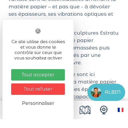
matière papier – et pas que - à dévoiler
ses épaisseurs, ses vibrations optiques et
sa capacité narrative.
Quant à elle, la série de sculptures Estratu
se compose de feuilles de papier
Ce site utilise des cookies
et vous donne le
découpées en lamelles, amassées puis
contrôle sur ceux que
assemblées aux extrémités par une
vous souhaitez activer
technique de reliure de livre.
Les techniques de l’artiste sont ici
Tout accepter
essentialisées amenant la matière papier
– et pas que - à dévoiler ses épaisseurs, ses
Tout refuser
ALBIN
vibrations optiques et sa capacité
Personnaliser
narrative.
Igoko
est une ode à celles et ceux qui
œuvrent dans le silence de leurs gestes, à