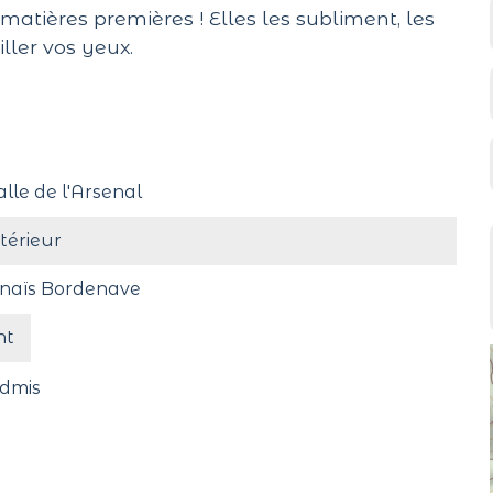
matières premières ! Elles les subliment, les
iller vos yeux.
alle de l'Arsenal
ntérieur
naïs Bordenave
nt
dmis