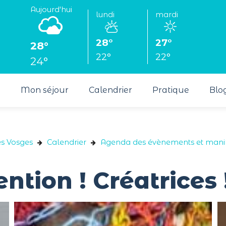
Aujourd'hui
lundi
mardi
28°
27°
28°
22°
22°
24°
s
Mon séjour
Calendrier
Pratique
Blo
es Vosges
Calendrier
Agenda des évènements et manif
ention ! Créatrices 