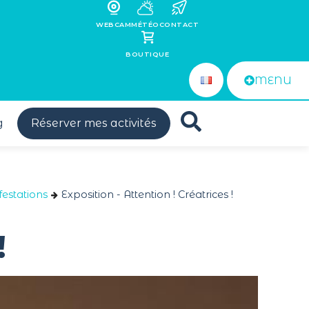
WEBCAM
MÉTÉO
CONTACT
BOUTIQUE
MENU
g
Réserver mes activités
estations
Exposition - Attention ! Créatrices !
!