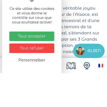
Le Domaine Paul Blanck, véritable joyau
Ce site utilise des cookies
et vous donne le
viticole situé en plein cœur de l’Alsace, est
contrôle sur ceux que
le reflet d’un savoir-faire ancestral et d’une
vous souhaitez activer
passion profonde pour les terroirs de la
région. Ce domaine familial, s’étendant sur
Tout accepter
25 hectares, se distingue par ses 3 Grands
Crus et 4 lieux-dits d'exception, cultivés en
Tout refuser
ALBIN
conversion biologique, où naissent des vins
authentiques et naturels.
Personnaliser
Pionniers dans la valorisation des terroirs
alsaciens, les générations de la famille
Blanck ont su révéler la richesse de ces
sols, donnant naissance à des cuvées
d'une qualité exceptionnelle. Chaque
année, ce sont 120 000 bouteilles qui
sortent des caves du domaine, proposant