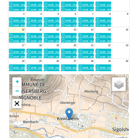
+
−
Leaflet