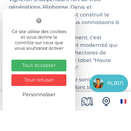
générations, Alphonse, Denis et
aujourd'hui Guillaume ont construit le
domaine familial que nous connaissons à
présent.
Ce site utilise des cookies
Pour son bon développement, c'est
et vous donne le
contrôle sur ceux que
l'alliance entre tradition et modernité qui
vous souhaitez activer
prime avec désormais 15 hectares de
vignes connduites sous le label "Haute
Tout accepter
Valeur Environnementale".
Crémants et vins d'Alsace sont produits
Tout refuser
ALBIN
sur site et pas nos soins, dont le Grand Cru
Kaefferkopf, qui vient embellir notre
Personnaliser
gamme par son Riesling, Pinot Gris ou
encore Gewurztraminer.
Vous ne resterez pas insensible à une
dégustation dans notre cave d'époque !