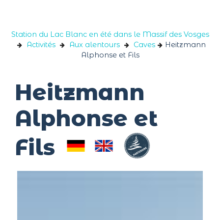
Panneau de gestion des cookies
Station du Lac Blanc en été dans le Massif des Vosges
Activités
Aux alentours
Caves
Heitzmann
Alphonse et Fils
Heitzmann
Alphonse et
Fils