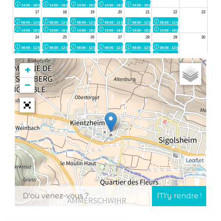
+
−
Leaflet