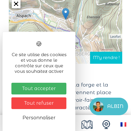
Leaflet
Ce site utilise des cookies
et vous donne le
contrôle sur ceux que
vous souhaitez activer
Aux Ateliers de l’Artisan, la forge et la
Tout accepter
ferronnerie sur mesure prennent place
dans un univers où le savoir-faire rejoint
Tout refuser
ALBIN
l’élégance des lieux de caractère.
Personnaliser
Portails, garde-corps, portillons,
signalétique, mobilier, pièces décoratives