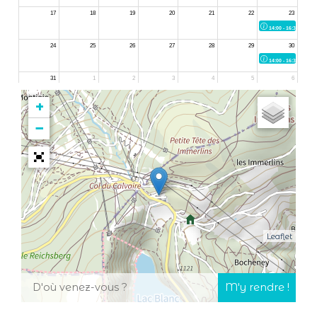
+
−
Leaflet