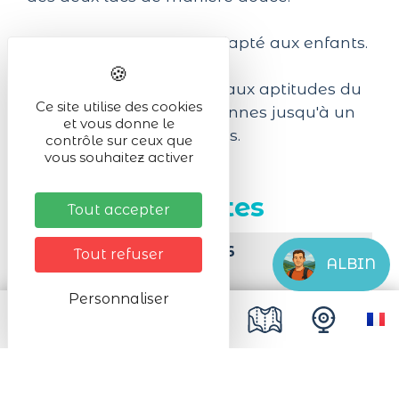
Option E-bike. Activité adapté aux enfants.
La balade sera adaptée aux aptitudes du
Ce site utilise des cookies
groupe. Départ à 4 personnes jusqu'à un
et vous donne le
maximum de 8 personnes.
contrôle sur ceux que
vous souhaitez activer
Prochaines dates
Tout accepter
Le Dimanche 09/08/2026
Tout refuser
ALBIN
De 14:00 à 16:30
Personnaliser
Le Dimanche 16/08/2026
De 14:00 à 16:30
Le Dimanche 23/08/2026
De 14:00 à 16:30