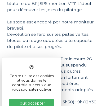
titulaire du BPJEPS mention VTT. L'ideal
pour découvrir les joies du pilotage.
Le stage est encadré par notre moniteur
breveté.
L'évolution se fera sur les pistes vertes,
bleues ou rouge adaptées à la capacité
du pilote et à ses progrès.
Matériel nécessaire :
:
VTT minimum 26
pouces, semi-rigide ou tout suspendu,
casque DH obligatoire, tous autres
Ce site utilise des cookies
équipements de protection fortement
et vous donne le
conseillés (tels dorsale, coudières,
contrôle sur ceux que
genouillères, gants), vêtements adaptés.
vous souhaitez activer
Durée : 1/2 journée (durée 3h30) : 9h/12h30
Tout accepter