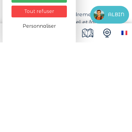
ou 13h/16h30.
Tout refuser
Le tarif comprend l'encadrement par un
ALBIN
moniteur breveté (matériel et forfait
Personnaliser
remontées mécaniques non inclus).
Sur réservation. Pensez également à
réserver votre matériel en ligne.
Prochaines dates
Du 16/08/2026 au 04/09/2026
Le Samedi et le Dimanche de 09:00 à
12:00 et de 13:00 à 16:00
Du 06/09/2026 au 11/09/2026