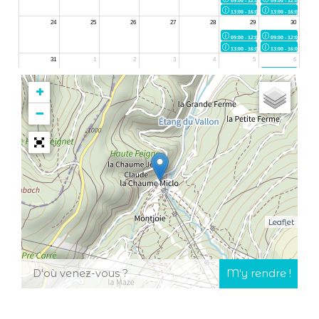
+
−
Leaflet