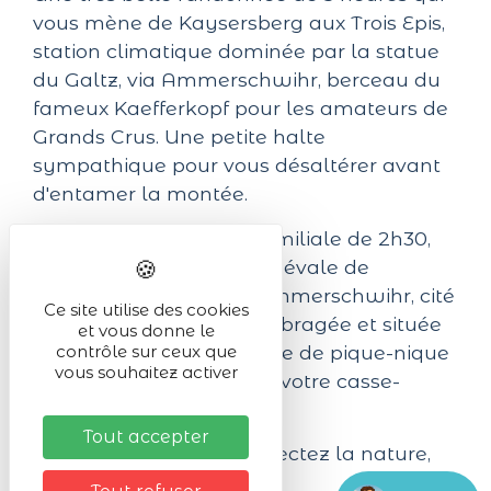
vous mène de Kaysersberg aux Trois Epis,
station climatique dominée par la statue
du Galtz, via Ammerschwihr, berceau du
fameux Kaefferkopf pour les amateurs de
Grands Crus. Une petite halte
sympathique pour vous désaltérer avant
d'entamer la montée.
Une plaisante balade familiale de 2h30,
au départ de la cité miédévale de
Kaysersberg direction Ammerschwihr, cité
Ce site utilise des cookies
des trois merles. Bien ombragée et située
et vous donne le
en pleine forêt, cette table de pique-nique
contrôle sur ceux que
vous souhaitez activer
est idéale pour déguster votre casse-
croûte.
Tout accepter
Soyez éco-citoyens, respectez la nature,
emportez vos déchets.