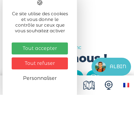
ramenez vos déchets.
Ce site utilise des cookies
et vous donne le
contrôle sur ceux que
vous souhaitez activer
#Lac_Blanc
Tout accepter
Suivez-nous !
Tout refuser
ALBIN
Personnaliser
#Lac_Blanc
Partenaires