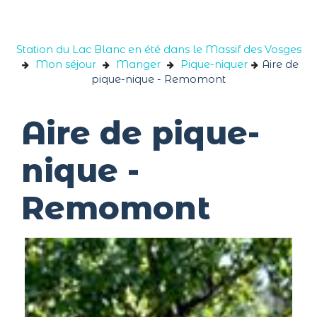
Panneau de gestion des cookies
Station du Lac Blanc en été dans le Massif des Vosges
Mon séjour
Manger
Pique-niquer
Aire de
pique-nique - Remomont
Aire de pique-
nique -
Remomont