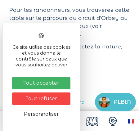
Pour les randonneurs, vous trouverez cette
table sur le parcours du circuit d'Orbey au
sommet de la Tête des Faux (voir
document à télécharger).
Soyez éco-citoyens, respectez la nature,
Ce site utilise des cookies
et vous donne le
ramenez vos déchets.
contrôle sur ceux que
vous souhaitez activer
Tout accepter
Tout refuser
ALBIN
#Lac_Blanc
Suivez-nous !
Personnaliser