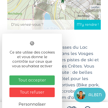
Leaflet
L’établissement Les Terrasses du Lac
Ce site utilise des cookies
Blanc se situe à Orbey, dans les Vosges
et vous donne le
alsaciennes, au départ des pistes de ski et
contrôle sur ceux que
à proximité de la Route des Crêtes. Vous
vous souhaitez activer
apprécierez le calme du site : de belles
balades au départ de l’hôtel pour les
Tout accepter
familles ; des activités sportives (Bike park,
circuit VTT, randos GR5, accrobranches,
Tout refuser
ALBIN
escalade, pêche…). A 1130m d'altitude vous
êtes au coeur de la station "Lac Blanc
Personnaliser