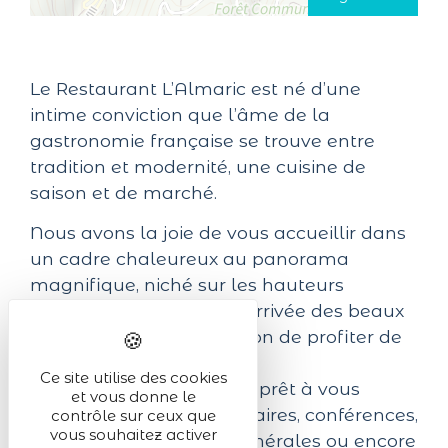
Le Restaurant L’Almaric est né d’une
intime conviction que l’âme de la
gastronomie française se trouve entre
tradition et modernité, une cuisine de
saison et de marché.
Nous avons la joie de vous accueillir dans
un cadre chaleureux au panorama
magnifique, niché sur les hauteurs
d’Ammerschwihr. Dès l'arrivée des beaux
jours, vous aurez l'occasion de profiter de
la terrasse.
Ce site utilise des cookies
Par ailleurs, l’Almaric est prêt à vous
et vous donne le
accueillir pour vos séminaires, conférences,
contrôle sur ceux que
vous souhaitez activer
réunions, assemblées générales ou encore