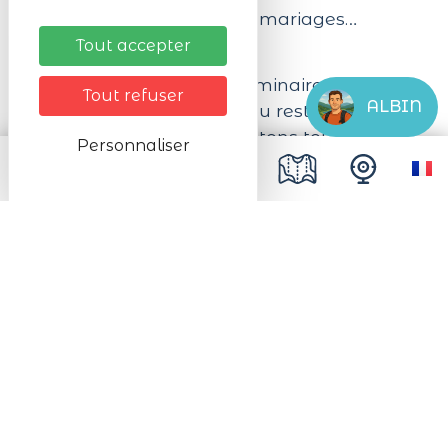
anniversaires, baptêmes, mariages…
Tout accepter
Parking privé, salle de séminaire, menus
Tout refuser
ALBIN
de groupe, privatisation du restaurant,
services dédiés, nous mettons toutes les
Personnaliser
ressources en oeuvre afin de vous
satisfaire.
Les chèques déjeuner/tickets restaurant
sont acceptés dématérialisés.
Prochaines dates
Du 16/03/2026 au 20/12/2026
Du Lundi au Dimanche de 12:00 à 15:00