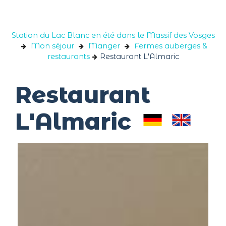
Panneau de gestion des cookies
Station du Lac Blanc en été dans le Massif des Vosges
Mon séjour
Manger
Fermes auberges &
restaurants
Restaurant L'Almaric
Restaurant
L'Almaric