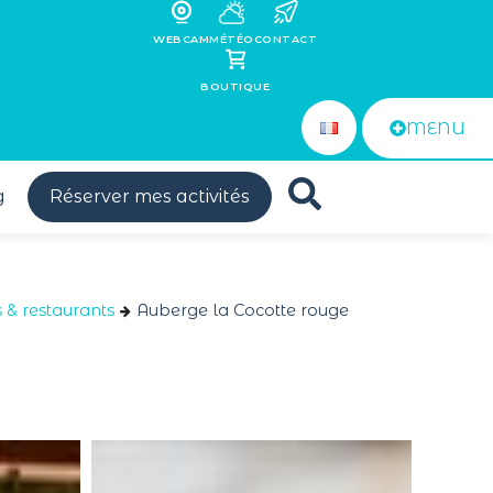
WEBCAM
MÉTÉO
CONTACT
BOUTIQUE
MENU
g
Réserver mes activités
& restaurants
Auberge la Cocotte rouge