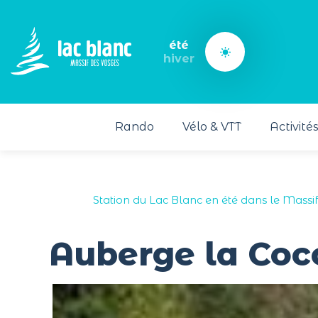
Panneau de gestion des cookies
été
hiver
Rando
Vélo & VTT
Activité
Station du Lac Blanc en été dans le Massi
Auberge la Coc