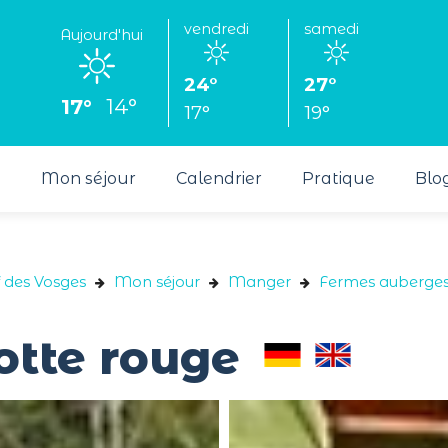
vendredi
samedi
Aujourd'hui
24°
27°
17°
14°
17°
19°
s
Mon séjour
Calendrier
Pratique
Blo
f des Vosges
Mon séjour
Manger
Fermes auberges 
otte rouge