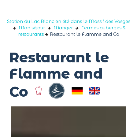
Panneau de gestion des cookies
Station du Lac Blanc en été dans le Massif des Vosges
Mon séjour
Manger
Fermes auberges &
restaurants
Restaurant le Flamme and Co
Restaurant le
Flamme and
Co