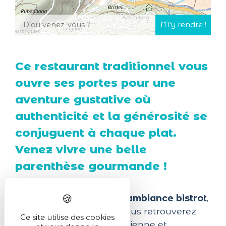
Ce restaurant traditionnel vous
ouvre ses portes pour une
aventure gustative où
authenticité et la générosité se
conjuguent à chaque plat.
Venez vivre une belle
parenthèse gourmande !
Adresse
gourmande à l'ambiance bistrot
,
au Bratschall Manala vous retrouverez
Ce site utilise des cookies
une cuisine maison alsacienne et