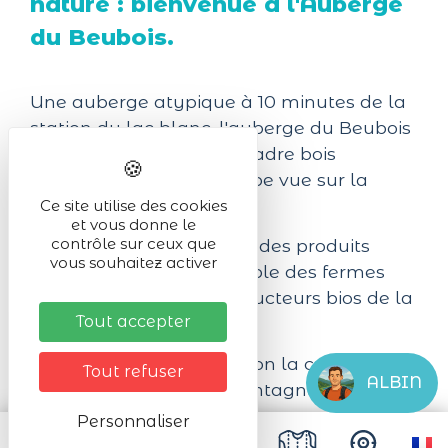
nature : bienvenue à l'Auberge
du Beubois.
Une auberge atypique à 10 minutes de la
station du lac blanc, l'auberge du Beubois
vous accueille dans un cadre bois
chaleureux et une superbe vue sur la
nature environnante.
Ce site utilise des cookies
et vous donne le
contrôle sur ceux que
Une cuisine maison avec des produits
vous souhaitez activer
venant autant que possible des fermes
voisines ou d'autres producteurs bios de la
Tout accepter
vallée.
La carte est élaborée selon la cuisine
Tout refuser
ALBIN
traditionnelle de nos montagnes. Les
menus à l'auberge sont gourmands et
Personnaliser
complets, tous les plats sont fait maison et