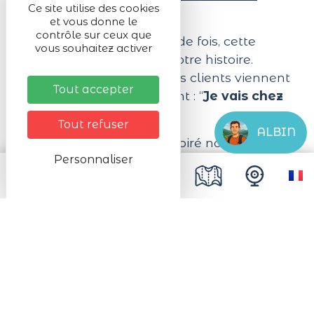
Ce site utilise des cookies
partagée
et vous donne le
contrôle sur ceux que
Entendue des centaines de fois, cette
vous souhaitez activer
phrase est au cœur de notre histoire.
Depuis des décennies, nos clients viennent
Tout accepter
pour notre munster, disant : “
Je vais chez
Dodin
”.
Tout refuser
ALBIN
Ces mots simples ont inspiré notre
Personnaliser
nouvelle épicerie fine. “Chez Dodin” est
bien plus qu’un lieu : c’est une invitation à
partager notre savoir-faire
ancien ainsi
que notre qualité. Ce lien entre notre
histoire familiale et vous, nos
fidèles
clients
, a inspiré ce nom.
Le nom “Chez Dodin” est un hommage à
Gilbert DODIN
, fondateur de la Maison