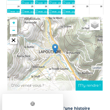
+
−
Leaflet
Chez Dodin – Un nom né d’une histoire