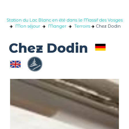
Panneau de gestion des cookies
Station du Lac Blanc en été dans le Massif des Vosges
Mon séjour
Manger
Terroirs
Chez Dodin
Chez Dodin