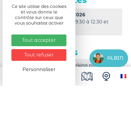
Ce site utilise des cookies
et vous donne le
Du 28/06/2026 au 31/12/2026
contrôle sur ceux que
Du Mardi au Samedi de 09:30 à 12:30 et
vous souhaitez activer
de 16:00 à 19:00
Tout accepter
Infos pratiques
Tout refuser
ALBIN
A moins de 200 m d'un parking public
Personnaliser
payant
Parking payant pour camping car
#Lac_Blanc