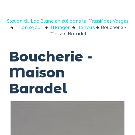
Panneau de gestion des cookies
Station du Lac Blanc en été dans le Massif des Vosges
Mon séjour
Manger
Terroirs
Boucherie -
Maison Baradel
Boucherie -
Maison
Baradel