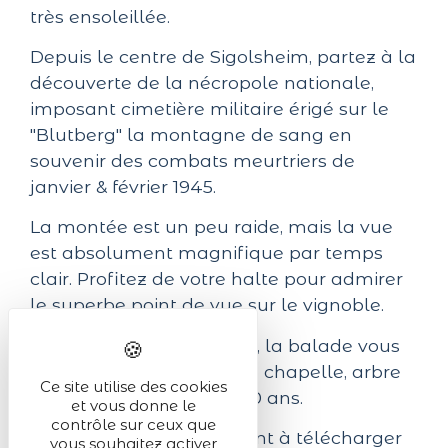
très ensoleillée.
Depuis le centre de Sigolsheim, partez à la
découverte de la nécropole nationale,
imposant cimetière militaire érigé sur le
"Blutberg" la montagne de sang en
souvenir des combats meurtriers de
janvier & février 1945.
La montée est un peu raide, mais la vue
est absolument magnifique par temps
clair. Profitez de votre halte pour admirer
le superbe point de vue sur le vignoble.
Au départ de Kientzheim, la balade vous
mène vers le chêne de la chapelle, arbre
Ce site utilise des cookies
vénérable de plus de 200 ans.
et vous donne le
contrôle sur ceux que
Les fiches descriptives sont à télécharger
vous souhaitez activer