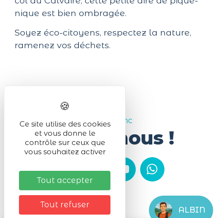
col du Calvaire, cette petite aire de pique-
nique est bien ombragée.
Soyez éco-citoyens, respectez la nature,
ramenez vos déchets.
#Lac_Blanc
Ce site utilise des cookies
Suivez-nous !
et vous donne le
contrôle sur ceux que
vous souhaitez activer
Tout accepter
Tout refuser
ALBIN