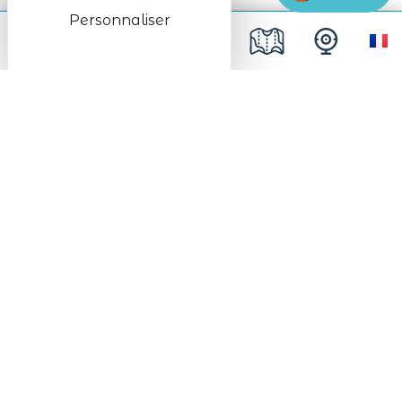
Personnaliser
#Lac_Blanc
Partenaires
Découvrez les
partenaires
privilégiés de l’
office
de tourisme de la station du Lac Blanc