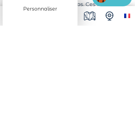
prendre soin de votre corps. Ces produits
Personnaliser
cosmétiques vous envelopperont de
délicieux parfums vous procurant bien-
être et sérénité.
L'aromathérapie du Docteur Valnet vous
apportera tous les bienfaits désirés grâce
à son étendue d'huiles essentielles aux
vertus prodigieuses.
Vous y trouverez également une vaste
sélection de compléments alimentaires
riches en vitamines et oligoéléments afin
d'optimiser votre santé.
C'est avec grand plaisir que nous vous
accueillerons et conseillerons!