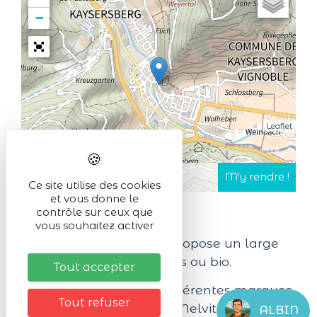
−
Leaflet
Ce site utilise des cookies
et vous donne le
contrôle sur ceux que
vous souhaitez activer
Nature et Beauté vous propose un large
choix de produits naturels ou bio.
Tout accepter
Nous travaillons avec différentes marques
Tout refuser
telles que L'Occitane et Melvita pour
ALBIN