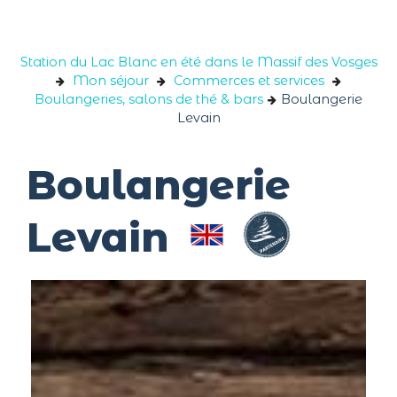
Panneau de gestion des cookies
Station du Lac Blanc en été dans le Massif des Vosges
Mon séjour
Commerces et services
Boulangeries, salons de thé & bars
Boulangerie
Levain
Boulangerie
Levain