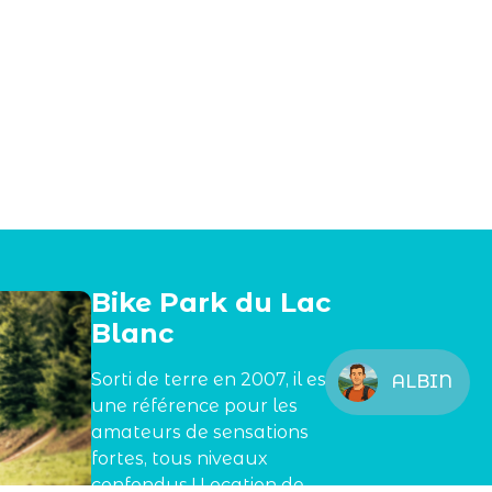
Bike Park du Lac
Blanc
Sorti de terre en 2007, il est
ALBIN
une référence pour les
amateurs de sensations
fortes, tous niveaux
confondus ! Location de