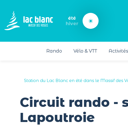
Panneau de gestion des cookies
été
hiver
Rando
Vélo & VTT
Activité
Station du Lac Blanc en été dans le Massif des 
Circuit rando - 
Lapoutroie