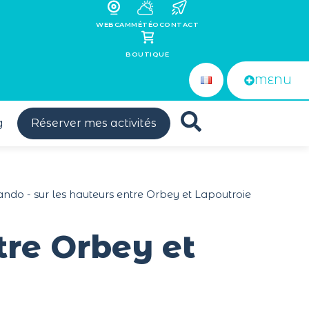
WEBCAM
MÉTÉO
CONTACT
BOUTIQUE
MENU
g
Réserver mes activités
rando - sur les hauteurs entre Orbey et Lapoutroie
tre Orbey et