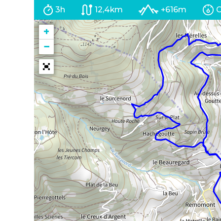
3h
12,4km
+616m
C
+
−