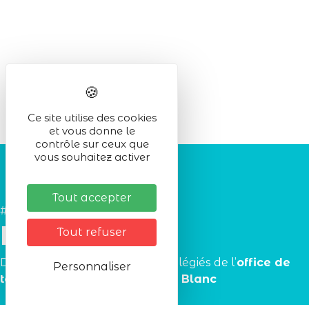
Ce site utilise des cookies
et vous donne le
contrôle sur ceux que
vous souhaitez activer
Tout accepter
#Lac_Blanc
Partenaires
Tout refuser
Découvrez les
partenaires
privilégiés de l’
office de
Personnaliser
tourisme de la station du Lac Blanc