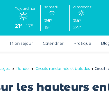
samedi
dimanche
Aujourd'hui
26°
24°
21°
17°
19°
24°
s
Mon séjour
Calendrier
Pratique
Blo
Vosges
Rando
Circuits randonnée et balades
Circuit 
sur les hauteurs en