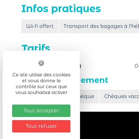
Infos pratiques
Wi-fi offert
Transport des bagages à l'hé
Tarifs
Gratuité (age limite)
0
Ce site utilise des cookies
Moyen de paiement
et vous donne le
contrôle sur ceux que
vous souhaitez activer
Carte bancaire
Chèque
Chèques vac
Tout accepter
Tout refuser