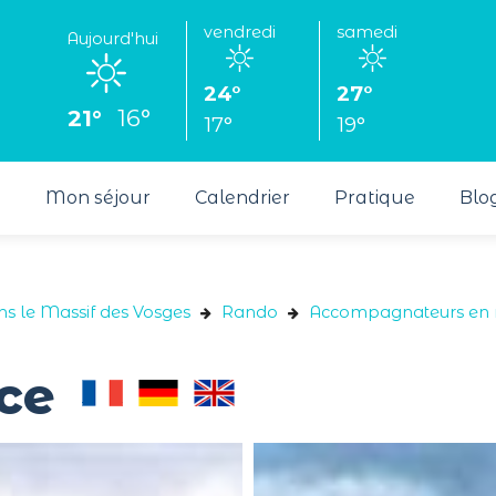
vendredi
samedi
Aujourd'hui
24°
27°
21°
16°
17°
19°
s
Mon séjour
Calendrier
Pratique
Blo
ns le Massif des Vosges
Rando
Accompagnateurs en
ce