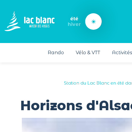
Panneau de gestion des cookies
été
hiver
Rando
Vélo & VTT
Activité
Station du Lac Blanc en été da
Horizons d'Alsa