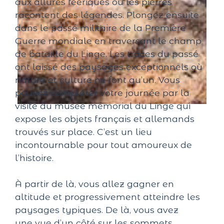
aux allures féeriques où les pierres
racontent des légendes.
Plongez ensuite
dans le passé militaire de la Première
Guerre mondiale en traversant le champ
de bataille du Linge.
Les traces du passé
ont laissé des paysages exceptionnels où
nature et culture ne font qu’un.
Vous
pouvez compléter votre journée par la
visite du musée mémorial du Linge qui
expose les objets français et allemands
trouvés sur place.
C’est un lieu
incontournable pour tout amoureux de
l’histoire.
À partir de là, vous allez gagner en
altitude et progressivement atteindre les
paysages typiques.
De là, vous avez
une
vue
d’un côté sur les sommets