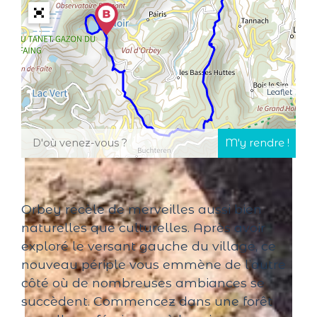
Leaflet
Orbey recèle de merveilles aussi bien
naturelles que culturelles.
Après avoir
exploré le versant gauche du village, ce
nouveau périple vous emmène de l’autre
côté où de nombreuses ambiances se
succèdent.
Commencez dans une forêt