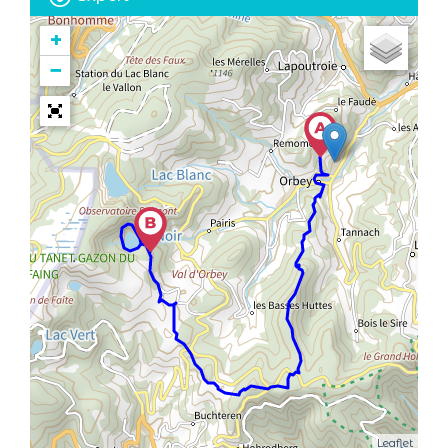
+
−
Leaflet