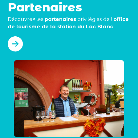
Partenaires
Découvrez les
partenaires
privilégiés de l’
office
de tourisme de la station du Lac Blanc