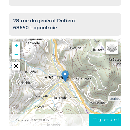
28
rue du général Dufieux
68650
Lapoutroie
+
−
Leaflet