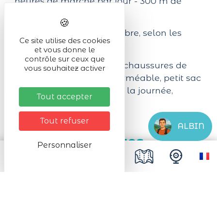
heures de marche par jour - 300 m de
dénivelé.
Dates: d'avril au 5 novembre, selon les
Ce site utilise des cookies
disponibilités.
et vous donne le
contrôle sur ceux que
Equipement nécessaire : chaussures de
vous souhaitez activer
marche, protection imperméable, petit sac
à dos pour les affaires de la journée,
Tout accepter
gourde et couverts.
Tout refuser
ALBIN
Prochaines dates
Personnaliser
Du 15/03/2026 au 15/11/2026
Du Lundi au Dimanche Toute la journée
Infos pratiques