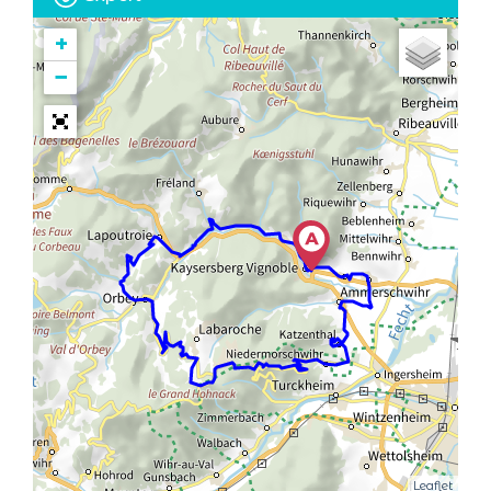
+
−
Leaflet