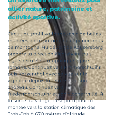
Un itinéraire merveilleux pour
allier nature, patrimoine et
activité sportive.
Circuit au profil vallonné, avec de belles
montées entre patrimoine et panoramas
de montagne. Au départ de Kaysersberg
prendre la direction Kientzheim puis
Sigolsheim et sa magnifique église
romane. Continuez vers Ammerschwihr,
puis Katzenthal avec sa vue sur le
vignoble depuis la terrasse de son
château. Continuez vers
Niedermorschwihr et son clocher vrillé. A
la sortie du village, c’est parti pour la
montée vers la station climatique des
Trois-Épis à 670 mètres d’altitude.