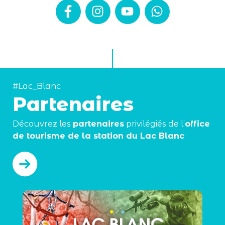
#Lac_Blanc
Partenaires
Découvrez les
partenaires
privilégiés de l’
office
de tourisme de la station du Lac Blanc