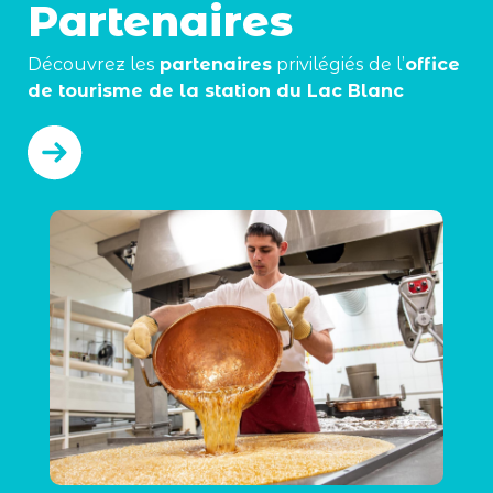
Partenaires
Découvrez les
partenaires
privilégiés de l’
office
de tourisme de la station du Lac Blanc