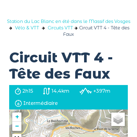
Panneau de gestion des cookies
Station du Lac Blanc en été dans le Massif des Vosges
Vélo & VTT
Circuits VTT
Circuit VTT 4 - Tête des
Faux
Circuit VTT 4 -
Tête des Faux
2h15
14,4km
+397m
Intermédiaire
+
−