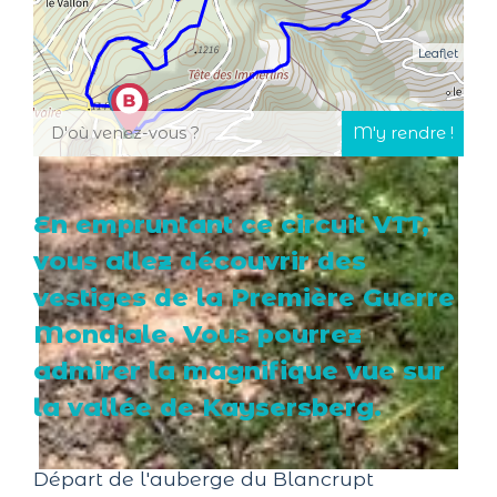
Leaflet
En empruntant ce circuit VTT,
vous allez découvrir des
vestiges de la Première Guerre
Mondiale. Vous pourrez
admirer la magnifique vue sur
la vallée de Kaysersberg.
Départ de l'auberge du Blancrupt