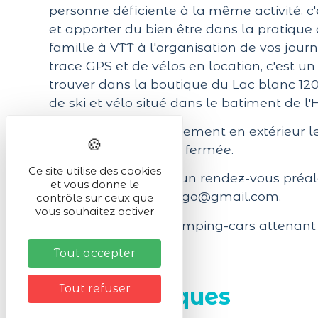
personne déficiente à la même activité, c'e
et apporter du bien être dans la pratique 
famille à VTT à l'organisation de vos jour
trace GPS et de vélos en location, c'est 
trouver dans la boutique du Lac blanc 1200
de ski et vélo situé dans le batiment de l'
En cas d'accompagnement en extérieur le l
Blanc 1200 peut être fermée.
Ce site utilise des cookies
La réservation et/ou un rendez-vous préal
et vous donne le
votre venue à :
loisirsgo@gmail.com
.
contrôle sur ceux que
vous souhaitez activer
Parking voiture et camping-cars attenant 
m.
Tout accepter
Tout refuser
Infos pratiques