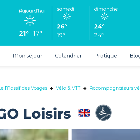
samedi
dimanche
Aujourd'hui
26°
24°
21°
17°
19°
24°
s
Mon séjour
Calendrier
Pratique
Blo
le Massif des Vosges
Vélo & VTT
Accompagnateurs vé
GO Loisirs