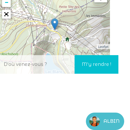
−
Leaflet
ALBIN