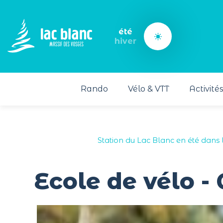
Panneau de gestion des cookies
été
hiver
Rando
Vélo & VTT
Activité
Station du Lac Blanc en été dans 
Ecole de vélo - 