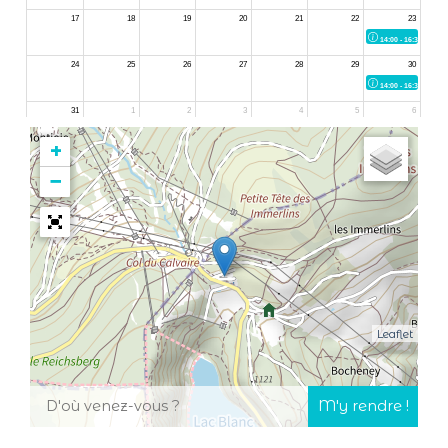
+
−
Leaflet