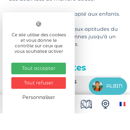
Option E-bike. Activité adapté aux enfants.
La balade sera adaptée aux aptitudes du
Ce site utilise des cookies
groupe. Départ à 4 personnes jusqu'à un
et vous donne le
maximum de 8 personnes.
contrôle sur ceux que
vous souhaitez activer
Prochaines dates
Tout accepter
Le Dimanche 09/08/2026
Tout refuser
ALBIN
De 14:00 à 16:30
Personnaliser
Le Dimanche 16/08/2026
De 14:00 à 16:30
Le Dimanche 23/08/2026
De 14:00 à 16:30