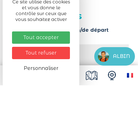
Ce site utilise des cookies
et vous donne le
contrôle sur ceux que
Infos pratiques
vous souhaitez activer
Lieu de la manifestation/de départ
Dans les rues du village
Tout accepter
Activité en :
Tout refuser
ALBIN
extérieur
Personnaliser
Organisé par
Canton vert 2000
A moins de 200 m d'un parking public
gratuit
Animaux acceptés
Admis