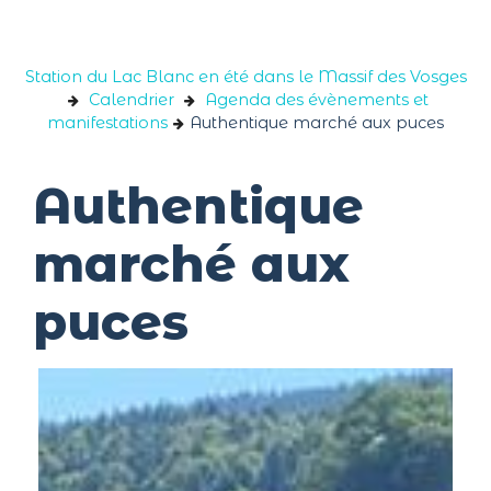
Panneau de gestion des cookies
Station du Lac Blanc en été dans le Massif des Vosges
Calendrier
Agenda des évènements et
manifestations
Authentique marché aux puces
Authentique
marché aux
puces