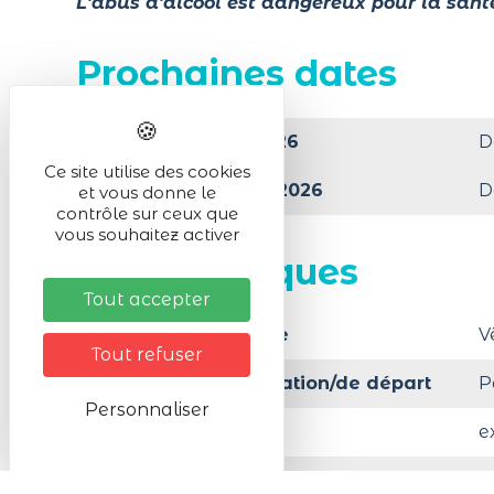
L'abus d'alcool est dangereux pour la sant
Prochaines dates
Le Samedi 12/12/2026
D
Ce site utilise des cookies
Le Dimanche 13/12/2026
D
et vous donne le
contrôle sur ceux que
vous souhaitez activer
Infos pratiques
Tout accepter
Matériel nécessaire
V
Tout refuser
Lieu de la manifestation/de départ
P
Personnaliser
Activité en :
e
Organisé par
C