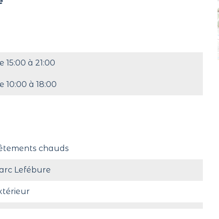
é
e 15:00 à 21:00
e 10:00 à 18:00
êtements chauds
arc Lefébure
xtérieur
omité des fêtes