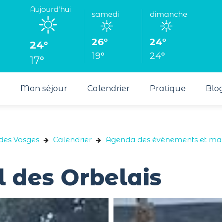
Aujourd'hui
samedi
dimanche
26°
24°
24°
19°
24°
17°
s
Mon séjour
Calendrier
Pratique
Blo
 des Vosges
Calendrier
Agenda des évènements et man
 des Orbelais