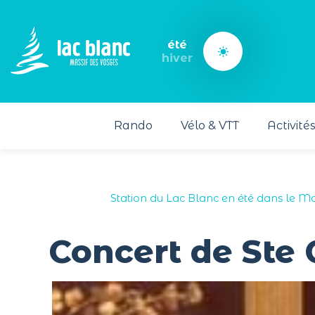
Panneau de gestion des cookies
été
hiver
Rando
Vélo & VTT
Activité
Station du Lac Blanc en été dans le Ma
Concert de Ste 