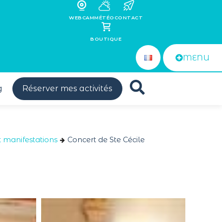
WEBCAM
MÉTÉO
CONTACT
BOUTIQUE
MENU
g
Réserver mes activités
 manifestations
Concert de Ste Cécile