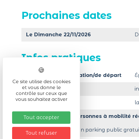
Prochaines dates
Le Dimanche 22/11/2026
D
Infos pratiques
Lieu de la manifestation/de départ
É
Ce site utilise des cookies
et vous donne le
Activité en :
i
contrôle sur ceux que
vous souhaitez activer
Organisé par
l
Accessibilité aux personnes à mobilité ré
Tout accepter
A moins de 200 m d'un parking public gratui
Tout refuser