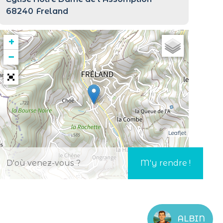
68240
Freland
+
−
Leaflet
ALBIN