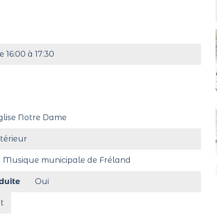
e 16:00 à 17:30
glise Notre Dame
ntérieur
a Musique municipale de Fréland
duite
Oui
t