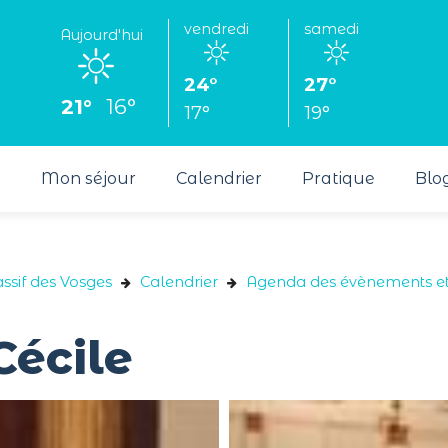
vendredi
samedi
Aujourd'hui
24°
27°
21°
16°
17°
19°
s
Mon séjour
Calendrier
Pratique
Blo
ssif des Vosges
Calendrier
Agenda des évènements et
Cécile