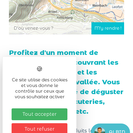
Leaflet
Profitez d'un moment de
convivialité en découvrant les
produits du terroir et les
Ce site utilise des cookies
agriculteurs de la vallée. Vous
et vous donne le
aurez la possibilité de déguster
contrôle sur ceux que
vous souhaitez activer
sur place les charcuteries,
fromages, bières, etc.
Tout accepter
Tout refuser
Vous aimez les bons produits locaux ?
ALBIN