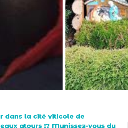
 dans la cité viticole de
beaux atours !? Munissez-vous du