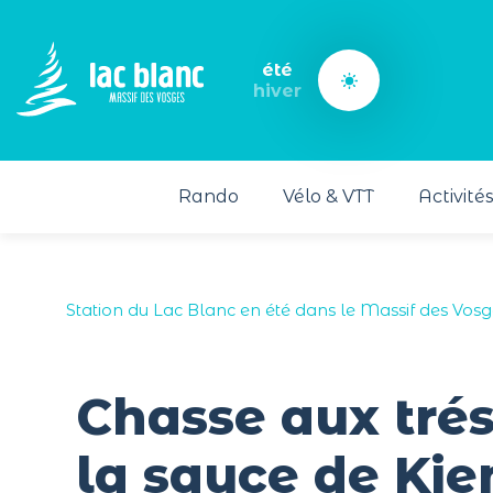
Panneau de gestion des cookies
été
hiver
Rando
Vélo & VTT
Activité
Station du Lac Blanc en été dans le Massif des Vosg
Chasse aux tréso
la sauce de Ki