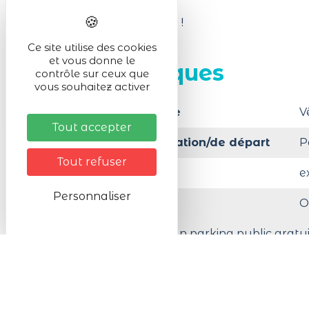
Bonne chasse à tous !
Ce site utilise des cookies
et vous donne le
Infos pratiques
contrôle sur ceux que
vous souhaitez activer
Matériel nécessaire
V
Tout accepter
Lieu de la manifestation/de départ
P
Tout refuser
Activité en :
e
Personnaliser
Organisé par
O
A moins de 200 m d'un parking public gratui
Animaux acceptés
A