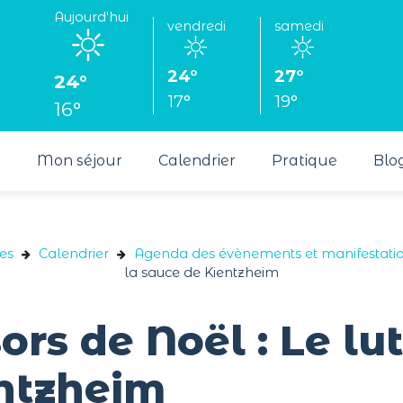
Aujourd'hui
vendredi
samedi
24°
27°
24°
17°
19°
16°
s
Mon séjour
Calendrier
Pratique
Blo
es
Calendrier
Agenda des évènements et manifestati
la sauce de Kientzheim
rs de Noël : Le lut
entzheim