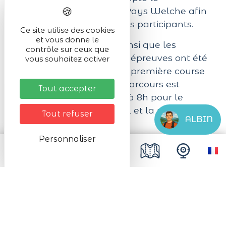
programme du Trail du Pays Welche afin
de garantir la sécurité des participants.
Ce site utilise des cookies
et vous donne le
Les horaires de départ ainsi que les
contrôle sur ceux que
distances des différentes épreuves ont été
vous souhaitez activer
modifiés. Le départ de la première course
est avancé à 6 h et son parcours est
Tout accepter
ramené à 37 km, départ à 8h pour le
26km et à 9h pour le trail et la marche de
Tout refuser
ALBIN
10km).
Personnaliser
Nous vous invitons à consulter le
programme actualisé et les informations
détaillées communiquées par les
organisateurs avant votre participation.
---
Vous aimez les défis et les beaux