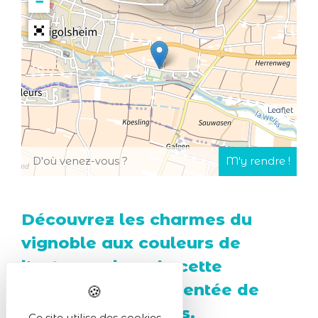
−
Leaflet
Découvrez les charmes du
vignoble aux couleurs de
l'automne lors de cette
promenade agrémentée de
haltes gourmandes.
Ce site utilise des cookies