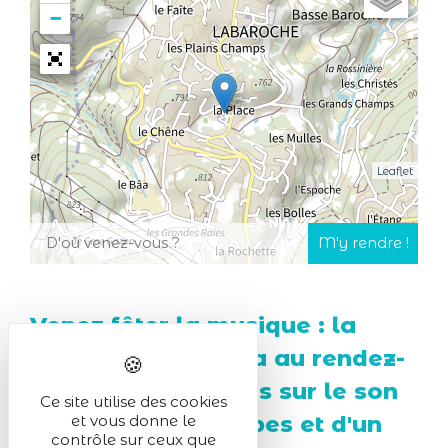
−
Leaflet
Venez fêter la musique : la
bonne humeur sera au rendez-
vous ! Amusez-vous sur le son
Ce site utilise des cookies
de différents groupes et d'un
et vous donne le
contrôle sur ceux que