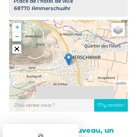
Place de l'hôtel de ville
68770
Ammerschwihr
+
−
Leaflet
Un verre de vin nouveau, un