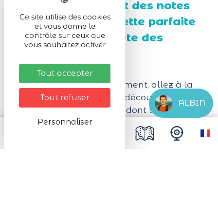
repas gourmand et des notes
Ce site utilise des cookies
musicales… la recette parfaite
et vous donne le
pour célébrer la Fête des
contrôle sur ceux que
vous souhaitez activer
Vendanges !
Tout accepter
Venez passer un bon moment, allez à la
rencontre des vignerons, découvrez leur
Tout refuser
ALBIN
vin nouveau et leurs vins dont le fameux
Personnaliser
grand cru Kaefferkopf.
Régalez-vous avec le fameux repas du
vendangeur composé de charcuteries,
pain et de noix tout en profitant de
l'ambiance musicale par le groupe
Supersonic. Possibilité de tartes flambées,
desserts et buvette...