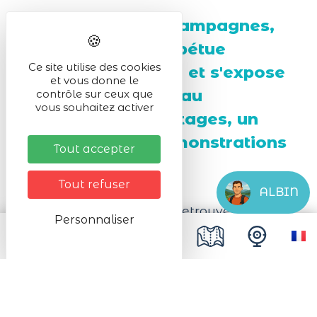
Artisanat de nos campagnes,
la vannerie se perpétue
Ce site utilise des cookies
aujourd'hui encore et s'expose
et vous donne le
cette année avec, au
contrôle sur ceux que
vous souhaitez activer
programme, des stages, un
marché et des démonstrations
Tout accepter
de savoir-faire.
Tout refuser
ALBIN
La vannerie est un art à retrouver, une
Personnaliser
passion à partager lors du marché des
vanniers à Orbey.
Art'B vous invite à cet évènement qui est
un l
aboratoire d'expérimentations
vannières par le collectif "
Trempe, Tisse,