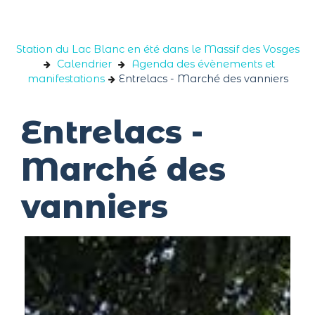
Panneau de gestion des cookies
Station du Lac Blanc en été dans le Massif des Vosges
Calendrier
Agenda des évènements et
manifestations
Entrelacs - Marché des vanniers
Entrelacs -
Marché des
vanniers