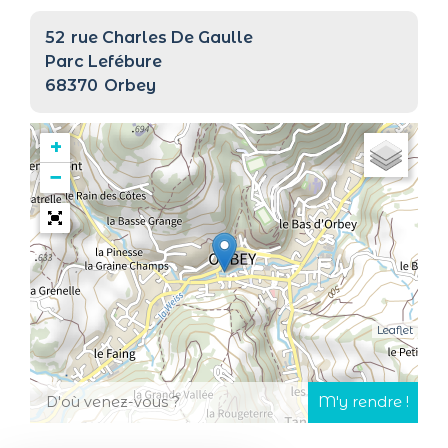
52
rue Charles De Gaulle
Parc Lefébure
68370
Orbey
+
−
Leaflet