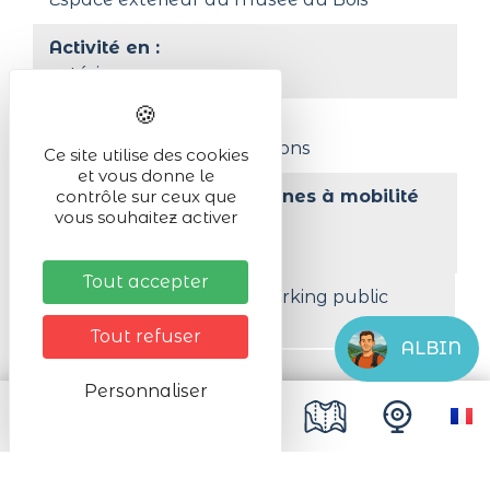
Activité en :
extérieur
Organisé par
Association Les p'tits crayons
Ce site utilise des cookies
et vous donne le
Accessibilité aux personnes à mobilité 
contrôle sur ceux que
vous souhaitez activer
réduite
Oui
Tout accepter
A moins de 200 m d'un parking public
gratuit
Tout refuser
ALBIN
Animaux acceptés
Personnaliser
Admis
Tarifs