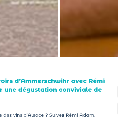
rroirs d’Ammerschwihr avec Rémi
r une dégustation conviviale de
se des vins d’Alsace ? Suivez Rémi Adam,