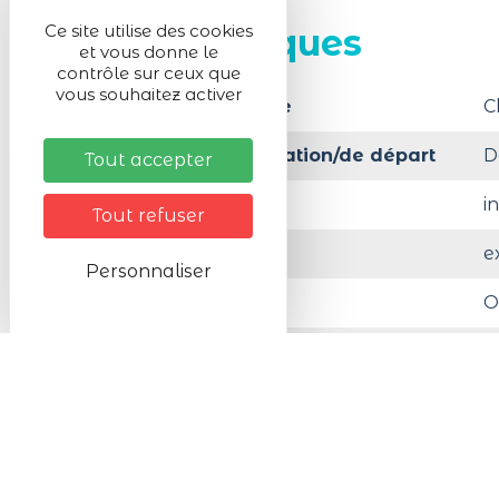
Ce site utilise des cookies
Infos pratiques
et vous donne le
contrôle sur ceux que
vous souhaitez activer
Matériel nécessaire
C
Lieu de la manifestation/de départ
D
Tout accepter
Activité en :
i
Tout refuser
Activité en :
e
Personnaliser
Organisé par
O
A moins de 200 m d'un parking public gratui
Tarifs
Tarifs
G