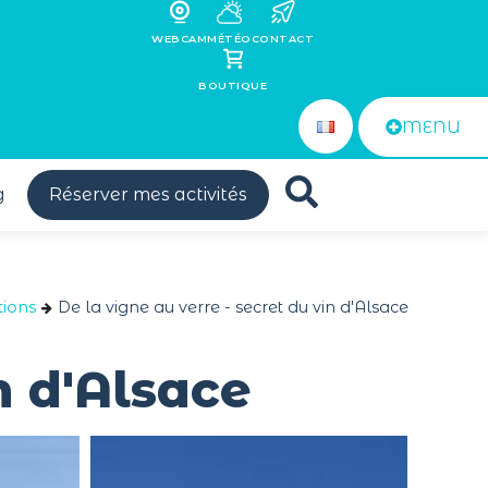
WEBCAM
MÉTÉO
CONTACT
BOUTIQUE
MENU
g
Réserver mes activités
ions
De la vigne au verre - secret du vin d'Alsace
n d'Alsace