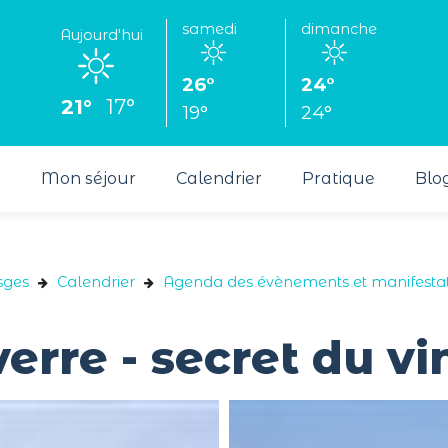
samedi
dimanche
Aujourd'hui
26°
24°
21°
17°
19°
24°
s
Mon séjour
Calendrier
Pratique
Blo
sges
Calendrier
Agenda des évènements et manifestat
erre - secret du vi