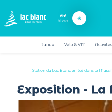
Panneau de gestion des cookies
été
hiver
Rando
Vélo & VTT
Activité
Station du Lac Blanc en été dans le Massif
Exposition - La 