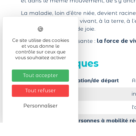
et dans le même mouvement, de s’y ancr
La maladie, loin d’être niée, devient racin
présence qui relie au vivant, à la terre, à l
survie, de lucidité et de joie.
Ce site utilise des cookies
Une affirmation puissante :
la force de vi
et vous donne le
contrôle sur ceux que
vous souhaitez activer
Infos pratiques
Tout accepter
Lieu de la manifestation/de départ
A
Tout refuser
Activité en :
i
Personnaliser
Organisé par
l
Accessibilité aux personnes à mobilité ré
A moins de 200 m d'un parking public gratui