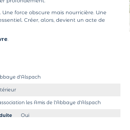
er profondément.
e. Une force obscure mais nourricière. Une
’essentiel. Créer, alors, devient un acte de
vre
.
bbaye d'Alspach
ntérieur
'association les Amis de l'Abbaye d'Alspach
duite
Oui
t