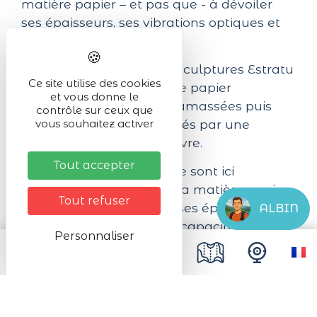
matière papier – et pas que - à dévoiler
ses épaisseurs, ses vibrations optiques et
sa capacité narrative.
Quant à elle, la série de sculptures Estratu
Ce site utilise des cookies
se compose de feuilles de papier
et vous donne le
découpées en lamelles, amassées puis
contrôle sur ceux que
assemblées aux extrémités par une
vous souhaitez activer
technique de reliure de livre.
Tout accepter
Les techniques de l’artiste sont ici
essentialisées amenant la matière papier
Tout refuser
– et pas que - à dévoiler ses épaisseurs, ses
ALBIN
vibrations optiques et sa capacité
Personnaliser
narrative.
Igoko
est une ode à celles et ceux qui
œuvrent dans le silence de leurs gestes, à
ce qui permet de s’élever et se relever, à