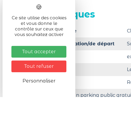
Infos pratiques
Ce site utilise des cookies
et vous donne le
contrôle sur ceux que
Matériel nécessaire
C
vous souhaitez activer
Lieu de la manifestation/de départ
S
Tout accepter
Activité en :
e
Tout refuser
Organisé par
L
Personnaliser
Réservation
R
A moins de 200 m d'un parking public gratui
Animaux acceptés
O
Tarifs