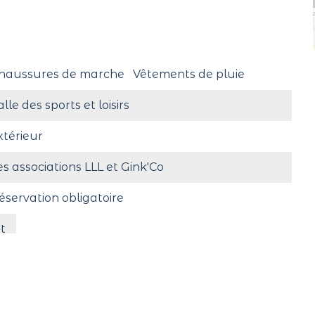
haussures de marche
Vêtements de pluie
alle des sports et loisirs
xtérieur
es associations LLL et Gink'Co
éservation obligatoire
t
ui sous conditions