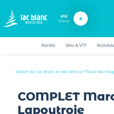
Panneau de gestion des cookies
été
hiver
Rando
Vélo & VTT
Activité
Station du Lac Blanc en été dans le Massif des Vos
COMPLET March
Lapoutroie