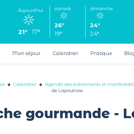
samedi
dimanche
Aujourd'hui
26°
24°
21°
17°
19°
24°
s
Mon séjour
Calendrier
Pratique
Blo
ges
Calendrier
Agenda des évènements et manifestati
de Lapoutroie
e gourmande - Les