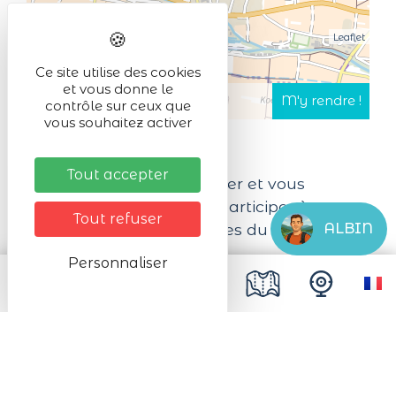
Leaflet
Ce site utilise des cookies
et vous donne le
contrôle sur ceux que
vous souhaitez activer
Tout accepter
Vous voulez vous dépenser et vous
dépasser ? Alors, venez participer à
Tout refuser
l'épreuve des 10 kilomètres du marathon
ALBIN
de Colmar !
Personnaliser
Cette année, le tracé partira de Sigolsheim
pour arriver à Colmar sur la Place Rapp.
Il est possible de retirer son dossard le
vendredi de 14h à 18h, le samedi de 10h à
18h ou le dimanche de 7h à 8h45 sur le