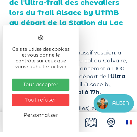
de l'Ultra-Trail des chevaliers
lors du Trail Alsace by UTMB
au départ de la Station du Lac
Blanc !
Ce site utilise des cookies
Depuis les hauteurs du massif vosgien, à
et vous donne le
la station du Lac Blanc, au col du Calvaire,
contrôle sur ceux que
vous souhaitez activer
plus de 1000 coureurs s'élanceront à 1 100
mètres d’altitude pour le départ de l'
Ultra
Trail des Chevaliers
(Trail Alsace by
Tout accepter
UTMB),
le vendredi 15 mai à 17h.
Tout refuser
ALBIN
Un défi de 156 km (100 Miles) et 5 100 m
Personnaliser
de dénivelé positif. Le parcours vous
mènera d’abord à la Tour du Faudé,
sentinelle emblématique, avant